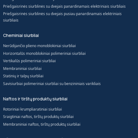
Priešgaisrinės siurblinės su dvejais panardinamais elektriniais siurbliais
Priešgaisrinės siurblinės su dvejais pusiau panardinamais elektriniais
siurbliais
Cheminiai siurbliai
Nerūdijančio plieno monoblokiniai siurbliai
Horizontalūs monoblokiniai polimeriniai siurbliai
Vertikalūs polimeriniai siurbliai
Membraniniai siurbliai
Statinių ir talpų siurbliai
Savisiurbiai polimeriniai siurbliai su benzininiais varikliais
Naftos ir tirštų produktų siurbliai
Rotoriniai krumpliaratiniai siurbliai
Sraigtiniai naftos, tirštų produktų siurbliai
Membraniniai naftos, tirštų produktų siurbliai