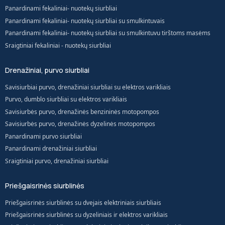
Panardinami fekaliniai- nuotekų siurbliai
Panardinami fekaliniai- nuotekų siurbliai su smulkintuvais
Panardinami fekaliniai- nuotekų siurbliai su smulkintuvu tirštoms masėms
Sraigtiniai fekaliniai - nuotekų siurbliai
Drenažiniai, purvo siurbliai
Savisiurbiai purvo, drenažiniai siurbliai su elektros varikliais
Purvo, dumblo siurbliai su elektros varikliais
Savisiurbės purvo, drenažinės benzininės motopompos
Savisiurbės purvo, drenažinės dyzelinės motopompos
Panardinami purvo siurbliai
Panardinami drenažiniai siurbliai
Sraigtiniai purvo, drenažiniai siurbliai
Priešgaisrinės siurblinės
Priešgaisrinės siurblinės su dvejais elektriniais siurbliais
Priešgaisrinės siurblinės su dyzeliniais ir elektros varikliais