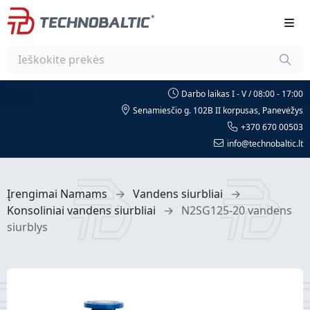
Darbo laikas I - V / 08:00 - 17:00
Senamiesčio g. 102B II korpusas, Panevėžys
+370 670 00503
info@technobaltic.lt
Įrengimai Namams
→
Vandens siurbliai
→
Konsoliniai vandens siurbliai
→
N2SG125-20 vandens
siurblys