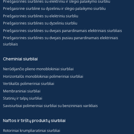
Priešgaisrinės siurblinės su elektriniu ir slėgio palaikymo siurbliu
Priešgaisrinė siurblinė su dyzeliniu ir slėgio palaikymo siurbliu
Priešgaisrinės siurblinės su elektriniu siurbliu
Priešgaisrinės siurblinės su dyzeliniu siurbliu
Priešgaisrinės siurblinės su dvejais panardinamais elektriniais siurbliais
Priešgaisrinės siurblinės su dvejais pusiau panardinamais elektriniais
siurbliais
Cheminiai siurbliai
Nerūdijančio plieno monoblokiniai siurbliai
Horizontalūs monoblokiniai polimeriniai siurbliai
Vertikalūs polimeriniai siurbliai
Membraniniai siurbliai
Statinių ir talpų siurbliai
Savisiurbiai polimeriniai siurbliai su benzininiais varikliais
Naftos ir tirštų produktų siurbliai
Rotoriniai krumpliaratiniai siurbliai