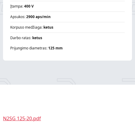
Įtampa:
400 V
Apsukos:
2900 aps/min
Korpuso medžiaga:
ketus
Darbo ratas:
ketus
Prijungimo diametras:
125 mm
N2SG 125-20.pdf