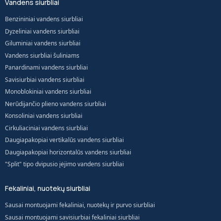
Vandens siurbliai
Benzininiai vandens siurbliai
Dyzeliniai vandens siurbliai
Giluminiai vandens siurbliai
Vandens siurbliai šuliniams
Panardinami vandens siurbliai
Savisiurbiai vandens siurbliai
Monoblokiniai vandens siurbliai
Nerūdijančio plieno vandens siurbliai
Konsoliniai vandens siurbliai
Cirkuliaciniai vandens siurbliai
Daugiapakopiai vertikalūs vandens siurbliai
Daugiapakopiai horizontalūs vandens siurbliai
"Split" tipo dvipusio įėjimo vandens siurbliai
Fekaliniai, nuotekų siurbliai
Sausai montuojami fekaliniai, nuotekų ir purvo siurbliai
Sausai montuojami savisiurbiai fekaliniai siurbliai