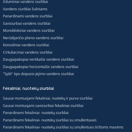
Giluminiai vandens siurbliai
Vandens siurbliai šuliniams
Panardinami vandens siurbliai
Savisiurbiai vandens siurbliai
Monoblokiniai vandens siurbliai
Nerūdijančio plieno vandens siurbliai
Konsoliniai vandens siurbliai
Cirkuliaciniai vandens siurbliai
Daugiapakopiai vertikalūs vandens siurbliai
Daugiapakopiai horizontalūs vandens siurbliai
"Split" tipo dvipusio įėjimo vandens siurbliai
Fekaliniai, nuotekų siurbliai
Sausai montuojami fekaliniai, nuotekų ir purvo siurbliai
Sausai montuojami savisiurbiai fekaliniai siurbliai
Panardinami fekaliniai- nuotekų siurbliai
Panardinami fekaliniai- nuotekų siurbliai su smulkintuvais
Panardinami fekaliniai- nuotekų siurbliai su smulkintuvu tirštoms masėms