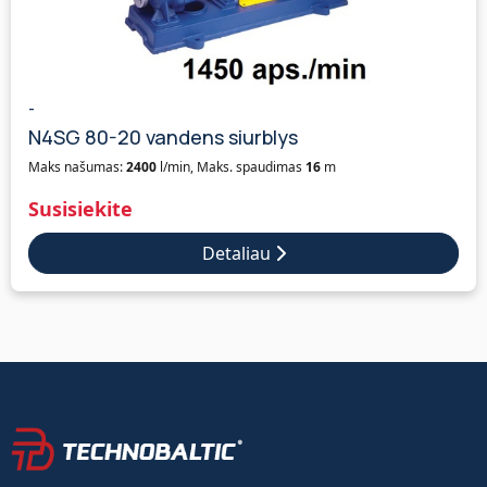
-
N4SG 80-20 vandens siurblys
Maks našumas:
2400
l/min, Maks. spaudimas
16
m
Susisiekite
Detaliau