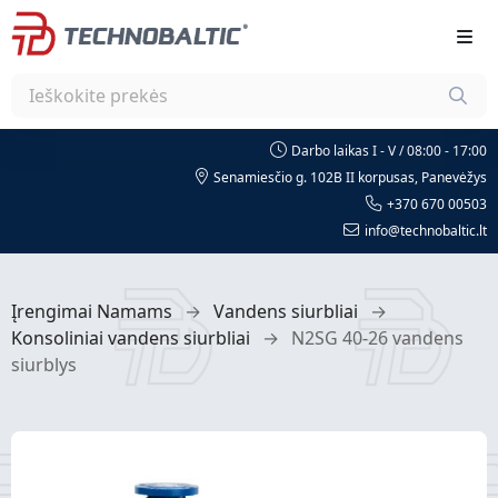
Darbo laikas I - V / 08:00 - 17:00
Senamiesčio g. 102B II korpusas, Panevėžys
+370 670 00503
info@technobaltic.lt
Įrengimai Namams
→
Vandens siurbliai
→
Konsoliniai vandens siurbliai
→
N2SG 40-26 vandens
siurblys