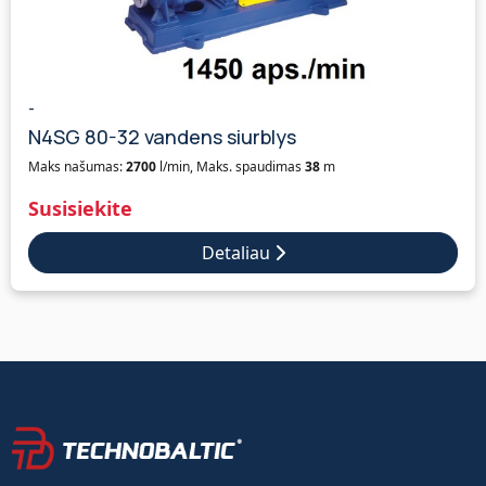
-
N4SG 80-32 vandens siurblys
Maks našumas:
2700
l/min, Maks. spaudimas
38
m
Susisiekite
Detaliau