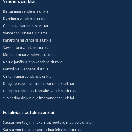
Vandens siurbliai
Benzininiai vandens siurbliai
Dyzeliniai vandens siurbliai
Giluminiai vandens siurbliai
Vandens siurbliai šuliniams
Panardinami vandens siurbliai
Savisiurbiai vandens siurbliai
Monoblokiniai vandens siurbliai
Nerūdijančio plieno vandens siurbliai
Konsoliniai vandens siurbliai
Cirkuliaciniai vandens siurbliai
Daugiapakopiai vertikalūs vandens siurbliai
Daugiapakopiai horizontalūs vandens siurbliai
"Split" tipo dvipusio įėjimo vandens siurbliai
Fekaliniai, nuotekų siurbliai
Sausai montuojami fekaliniai, nuotekų ir purvo siurbliai
Sausai montuojami savisiurbiai fekaliniai siurbliai