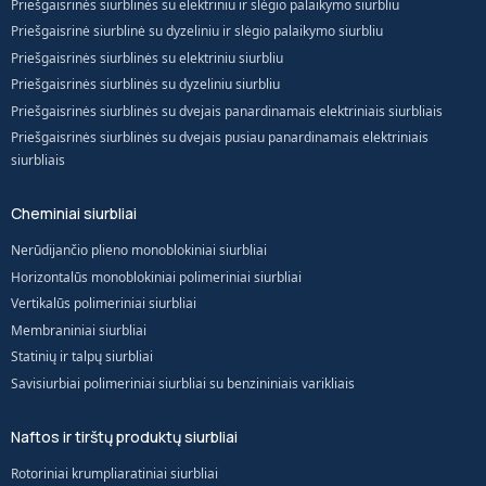
Priešgaisrinės siurblinės su elektriniu ir slėgio palaikymo siurbliu
Priešgaisrinė siurblinė su dyzeliniu ir slėgio palaikymo siurbliu
Priešgaisrinės siurblinės su elektriniu siurbliu
Priešgaisrinės siurblinės su dyzeliniu siurbliu
Priešgaisrinės siurblinės su dvejais panardinamais elektriniais siurbliais
Priešgaisrinės siurblinės su dvejais pusiau panardinamais elektriniais
siurbliais
Cheminiai siurbliai
Nerūdijančio plieno monoblokiniai siurbliai
Horizontalūs monoblokiniai polimeriniai siurbliai
Vertikalūs polimeriniai siurbliai
Membraniniai siurbliai
Statinių ir talpų siurbliai
Savisiurbiai polimeriniai siurbliai su benzininiais varikliais
Naftos ir tirštų produktų siurbliai
Rotoriniai krumpliaratiniai siurbliai