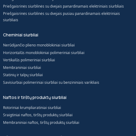
Priešgaisrinės siurblinės su dvejais panardinamais elektriniais siurbliais
Priešgaisrinės siurblinės su dvejais pusiau panardinamais elektriniais
siurbliais
Cheminiai siurbliai
Nerūdijančio plieno monoblokiniai siurbliai
Horizontalūs monoblokiniai polimeriniai siurbliai
Vertikalūs polimeriniai siurbliai
Membraniniai siurbliai
Statinių ir talpų siurbliai
Savisiurbiai polimeriniai siurbliai su benzininiais varikliais
Naftos ir tirštų produktų siurbliai
Rotoriniai krumpliaratiniai siurbliai
Sraigtiniai naftos, tirštų produktų siurbliai
Membraniniai naftos, tirštų produktų siurbliai