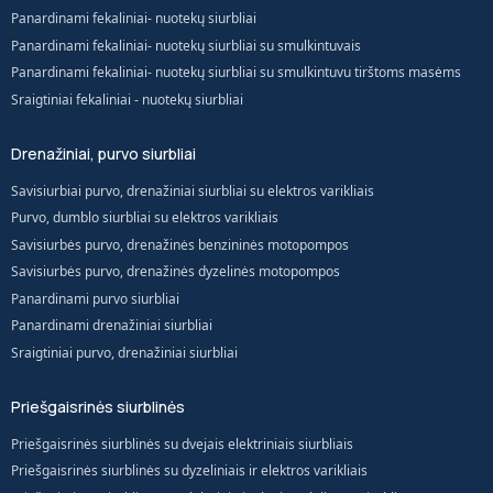
Panardinami fekaliniai- nuotekų siurbliai
Panardinami fekaliniai- nuotekų siurbliai su smulkintuvais
Panardinami fekaliniai- nuotekų siurbliai su smulkintuvu tirštoms masėms
Sraigtiniai fekaliniai - nuotekų siurbliai
Drenažiniai, purvo siurbliai
Savisiurbiai purvo, drenažiniai siurbliai su elektros varikliais
Purvo, dumblo siurbliai su elektros varikliais
Savisiurbės purvo, drenažinės benzininės motopompos
Savisiurbės purvo, drenažinės dyzelinės motopompos
Panardinami purvo siurbliai
Panardinami drenažiniai siurbliai
Sraigtiniai purvo, drenažiniai siurbliai
Priešgaisrinės siurblinės
Priešgaisrinės siurblinės su dvejais elektriniais siurbliais
Priešgaisrinės siurblinės su dyzeliniais ir elektros varikliais