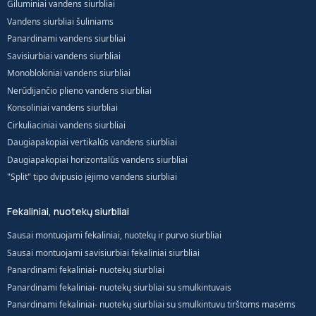
Giluminiai vandens siurbliai
Vandens siurbliai šuliniams
Panardinami vandens siurbliai
Savisiurbiai vandens siurbliai
Monoblokiniai vandens siurbliai
Nerūdijančio plieno vandens siurbliai
Konsoliniai vandens siurbliai
Cirkuliaciniai vandens siurbliai
Daugiapakopiai vertikalūs vandens siurbliai
Daugiapakopiai horizontalūs vandens siurbliai
"Split" tipo dvipusio įėjimo vandens siurbliai
Fekaliniai, nuotekų siurbliai
Sausai montuojami fekaliniai, nuotekų ir purvo siurbliai
Sausai montuojami savisiurbiai fekaliniai siurbliai
Panardinami fekaliniai- nuotekų siurbliai
Panardinami fekaliniai- nuotekų siurbliai su smulkintuvais
Panardinami fekaliniai- nuotekų siurbliai su smulkintuvu tirštoms masėms