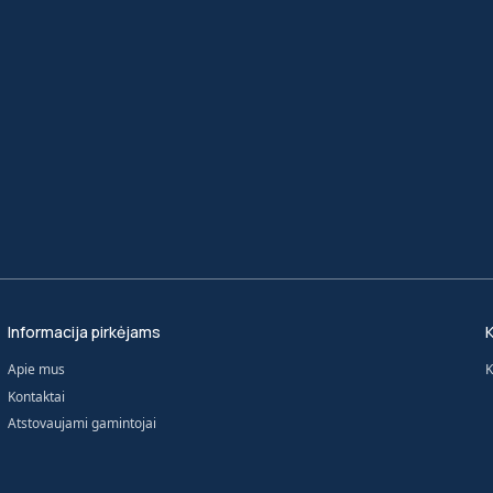
Informacija pirkėjams
K
Apie mus
K
Kontaktai
Atstovaujami gamintojai