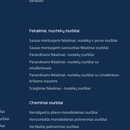
varikliais
Fekaliniai, nuotekų siurbliai
Sausai montuojami fekaliniai, nuotekų ir purvo siurbliai
Sausai montuojami savisiurbiai fekaliniai siurbliai
Panardinami fekaliniai- nuotekų siurbliai
Panardinami fekaliniai- nuotekų siurbliai su
smulkintuvais
Panardinami fekaliniai- nuotekų siurbliai su smulkintuvu
tirštoms masėms
Sraigtiniai fekaliniai - nuotekų siurbliai
Cheminiai siurbliai
liai
Nerūdijančio plieno monoblokiniai siurbliai
rbliai
Horizontalūs monoblokiniai polimeriniai siurbliai
liai
Vertikalūs polimeriniai siurbliai