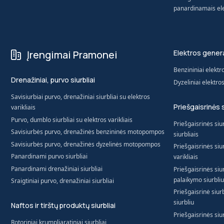
panardinamais elek
Įrengimai Pramonei
Elektros genera
Benzininiai elektr
Drenažiniai, purvo siurbliai
Dyzeliniai elektro
Savisiurbiai purvo, drenažiniai siurbliai su elektros
Priešgaisrinės 
varikliais
Purvo, dumblo siurbliai su elektros varikliais
Priešgaisrinės siur
Savisiurbės purvo, drenažinės benzininės motopompos
siurbliais
Savisiurbės purvo, drenažinės dyzelinės motopompos
Priešgaisrinės siur
Panardinami purvo siurbliai
varikliais
Panardinami drenažiniai siurbliai
Priešgaisrinės siur
palaikymo siurbliu
Sraigtiniai purvo, drenažiniai siurbliai
Priešgaisrinė siur
siurbliu
Naftos ir tirštų produktų siurbliai
Priešgaisrinės siur
Rotoriniai krumpliaratiniai siurbliai