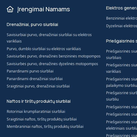
Įrengimai Namams
Elektros genera
Benzininiai elektr
Drenažiniai, purvo siurbliai
Dyzeliniai elektro
Savisiurbiai purvo, drenažiniai siurbliai su elektros
Priešgaisrinės 
varikliais
Purvo, dumblo siurbliai su elektros varikliais
Priešgaisrinės siur
Savisiurbės purvo, drenažinės benzininės motopompos
siurbliais
Savisiurbės purvo, drenažinės dyzelinės motopompos
Priešgaisrinės siur
Panardinami purvo siurbliai
varikliais
Panardinami drenažiniai siurbliai
Priešgaisrinės siur
palaikymo siurbliu
Sraigtiniai purvo, drenažiniai siurbliai
Priešgaisrinė siur
siurbliu
Naftos ir tirštų produktų siurbliai
Priešgaisrinės siur
Rotoriniai krumpliaratiniai siurbliai
Priešgaisrinės siur
Sraigtiniai naftos, tirštų produktų siurbliai
Priešgaisrinės si
Membraniniai naftos, tirštų produktų siurbliai
elektriniais siurbli
Priešgaisrinės siu