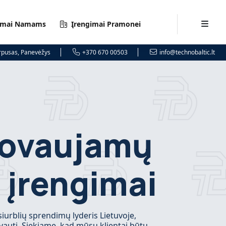
imai Namams
Įrengimai Pramonei
orpusas, Panevėžys
+370 670 00503
info@technobaltic.lt
tovaujamų
 įrengimai
iurblių sprendimų lyderis Lietuvoje,
ovauti. Siekiame, kad mūsų klientai būtų