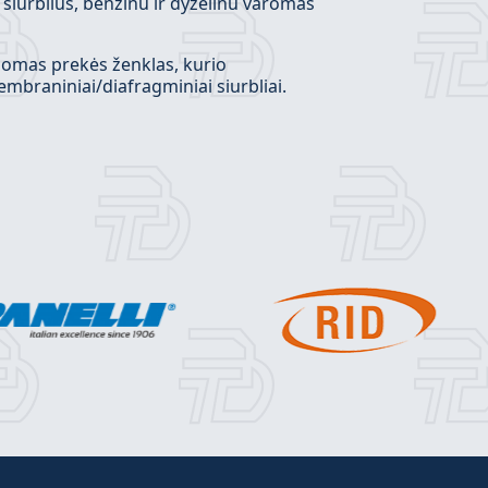
 siurblius, benzinu ir dyzelinu varomas
nomas prekės ženklas, kurio
embraniniai/diafragminiai siurbliai.