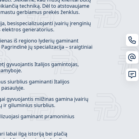
veikiančią techniką. Dėl to atstovaujame
iu mastu gerbiamus prekės ženklus.
a, besispecializuojanti įvairių įrenginių
s elektros generatorius.
ienas iš regiono lyderių gaminant
agrindinė jų specializacija – sraigtiniai
į gyvuojantis Italijos gamintojas,
 gamyboje.
s siurblius gaminanti Italijos
 pasaulyje.
ai gyvuojantis milžinas gamina įvairių
ir giluminius siurblius.
ializuojasi gaminant pramoninius
 labai ilgą istoriją bei plačią