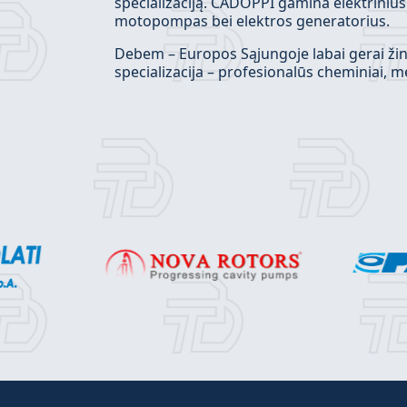
specializaciją. CADOPPI gamina elektrinius
motopompas bei elektros generatorius.
Debem – Europos Sąjungoje labai gerai ži
specializacija – profesionalūs cheminiai, m