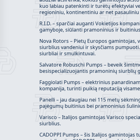
kuo labiau patenkinti ir turėtų efektyviai 
regioniniu, kontinentiniu ar net pasaulin
R.I.D. – sparčiai auganti Vokietijos kompanij
gamyboje, siūlanti pramoninius ir buitiniu
Nova Rotors – Pietų Europos gamintojas, v
siurblius vandeniui ir skysčiams pumpuoti. P
siurbliai ir smulkintuvai.
Salvatore Robuschi Pumps – beveik šimtmet
besispecializuojantis pramoninių siurblių
Faggiolati Pumps – elektrinius panardinamu
kompanija, turinti puikią reputaciją visame
Panelli – jau daugiau nei 115 metų sėkming
pajėgumų buitinius bei pramoninius šulinių 
Varisco – Italijos gamintojas Varisco spec
siurblius.
CADOPPI Pumps – šis Italijos gamintojas turi