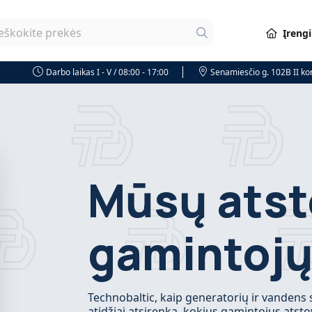
Įreng
Darbo laikas I - V / 08:00 - 17:00
Senamiesčio g. 102B II k
Mūsų ats
gamintojų
Technobaltic, kaip generatorių ir vandens s
atidžiai atsirenka, kokius gamintojus atst