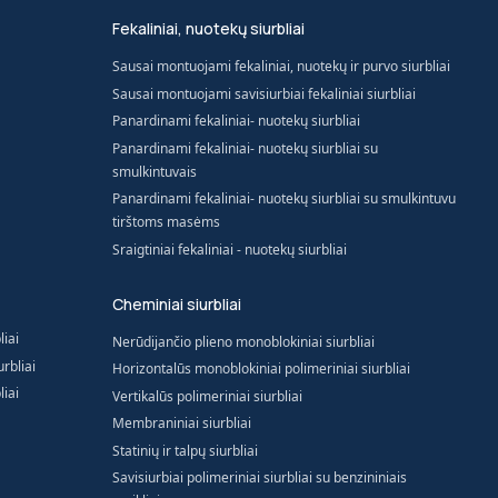
Fekaliniai, nuotekų siurbliai
Sausai montuojami fekaliniai, nuotekų ir purvo siurbliai
Sausai montuojami savisiurbiai fekaliniai siurbliai
Panardinami fekaliniai- nuotekų siurbliai
Panardinami fekaliniai- nuotekų siurbliai su
smulkintuvais
Panardinami fekaliniai- nuotekų siurbliai su smulkintuvu
tirštoms masėms
Sraigtiniai fekaliniai - nuotekų siurbliai
Cheminiai siurbliai
liai
Nerūdijančio plieno monoblokiniai siurbliai
rbliai
Horizontalūs monoblokiniai polimeriniai siurbliai
liai
Vertikalūs polimeriniai siurbliai
Membraniniai siurbliai
Statinių ir talpų siurbliai
Savisiurbiai polimeriniai siurbliai su benzininiais