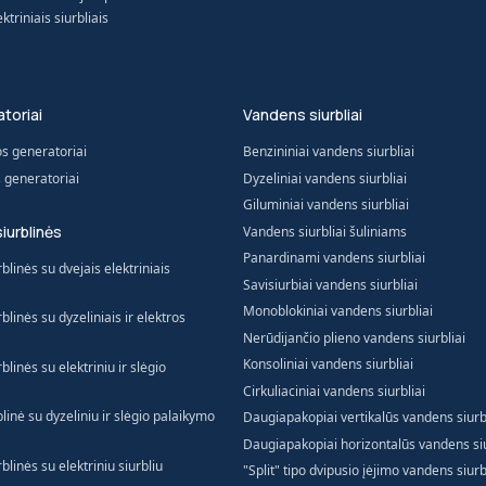
triniais siurbliais
toriai
Vandens siurbliai
os generatoriai
Benzininiai vandens siurbliai
s generatoriai
Dyzeliniai vandens siurbliai
Giluminiai vandens siurbliai
siurblinės
Vandens siurbliai šuliniams
Panardinami vandens siurbliai
blinės su dvejais elektriniais
Savisiurbiai vandens siurbliai
Monoblokiniai vandens siurbliai
blinės su dyzeliniais ir elektros
Nerūdijančio plieno vandens siurbliai
Konsoliniai vandens siurbliai
blinės su elektriniu ir slėgio
Cirkuliaciniai vandens siurbliai
blinė su dyzeliniu ir slėgio palaikymo
Daugiapakopiai vertikalūs vandens siurb
Daugiapakopiai horizontalūs vandens siu
blinės su elektriniu siurbliu
"Split" tipo dvipusio įėjimo vandens siurb