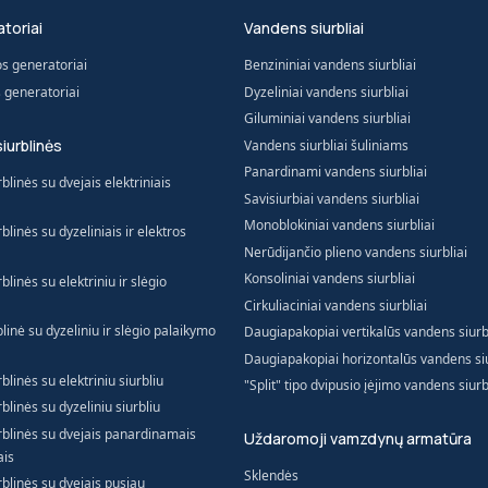
toriai
Vandens siurbliai
os generatoriai
Benzininiai vandens siurbliai
s generatoriai
Dyzeliniai vandens siurbliai
Giluminiai vandens siurbliai
siurblinės
Vandens siurbliai šuliniams
Panardinami vandens siurbliai
blinės su dvejais elektriniais
Savisiurbiai vandens siurbliai
Monoblokiniai vandens siurbliai
blinės su dyzeliniais ir elektros
Nerūdijančio plieno vandens siurbliai
Konsoliniai vandens siurbliai
blinės su elektriniu ir slėgio
Cirkuliaciniai vandens siurbliai
blinė su dyzeliniu ir slėgio palaikymo
Daugiapakopiai vertikalūs vandens siurb
Daugiapakopiai horizontalūs vandens siu
blinės su elektriniu siurbliu
"Split" tipo dvipusio įėjimo vandens siurb
blinės su dyzeliniu siurbliu
urblinės su dvejais panardinamais
Uždaromoji vamzdynų armatūra
ais
Sklendės
rblinės su dvejais pusiau