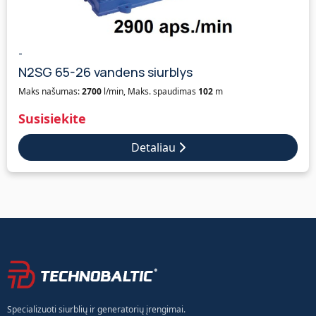
-
N2SG 65-26 vandens siurblys
Maks našumas:
2700
l/min, Maks. spaudimas
102
m
Susisiekite
Detaliau
Specializuoti siurblių ir generatorių įrengimai.