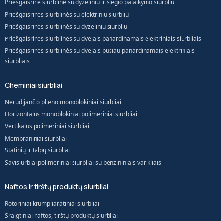
Priešgaisrinė siurblinė su dyzeliniu ir slėgio palaikymo siurbliu
Priešgaisrinės siurblinės su elektriniu siurbliu
Priešgaisrinės siurblinės su dyzeliniu siurbliu
Priešgaisrinės siurblinės su dvejais panardinamais elektriniais siurbliais
Priešgaisrinės siurblinės su dvejais pusiau panardinamais elektriniais
siurbliais
Cheminiai siurbliai
Nerūdijančio plieno monoblokiniai siurbliai
Horizontalūs monoblokiniai polimeriniai siurbliai
Vertikalūs polimeriniai siurbliai
Membraniniai siurbliai
Statinių ir talpų siurbliai
Savisiurbiai polimeriniai siurbliai su benzininiais varikliais
Naftos ir tirštų produktų siurbliai
Rotoriniai krumpliaratiniai siurbliai
Sraigtiniai naftos, tirštų produktų siurbliai