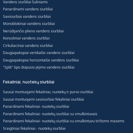
Vandens siurbliai šuliniams
Panardinami vandens siurbliai
Savisiurbiai vandens siurbliai
Monoblokiniai vandens siurbliai
Nerūdijančio plieno vandens siurbliai
Konsoliniai vandens siurbliai
Cirkuliaciniai vandens siurbliai
Daugiapakopiai vertikalūs vandens siurbliai
Daugiapakopiai horizontalūs vandens siurbliai
"Split" tipo dvipusio įėjimo vandens siurbliai
Fekaliniai, nuotekų siurbliai
Sausai montuojami fekaliniai, nuotekų ir purvo siurbliai
Sausai montuojami savisiurbiai fekaliniai siurbliai
Panardinami fekaliniai- nuotekų siurbliai
Panardinami fekaliniai- nuotekų siurbliai su smulkintuvais
Panardinami fekaliniai- nuotekų siurbliai su smulkintuvu tirštoms masėms
Sraigtiniai fekaliniai - nuotekų siurbliai