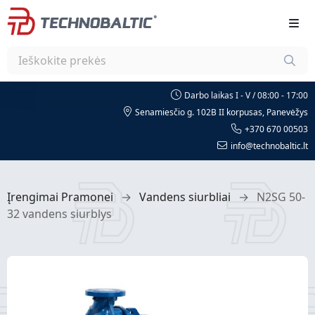
Darbo laikas I - V / 08:00 - 17:00
Senamiesčio g. 102B II korpusas, Panevėžys
+370 670 00503
info@technobaltic.lt
Įrengimai Pramonei
→
Vandens siurbliai
→
N2SG 50-
32 vandens siurblys