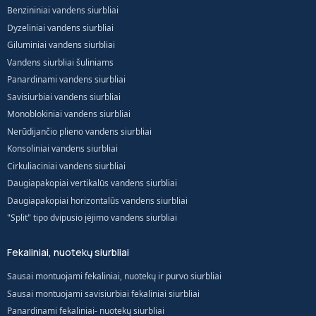
Benzininiai vandens siurbliai
Dyzeliniai vandens siurbliai
Giluminiai vandens siurbliai
Vandens siurbliai šuliniams
Panardinami vandens siurbliai
Savisiurbiai vandens siurbliai
Monoblokiniai vandens siurbliai
Nerūdijančio plieno vandens siurbliai
Konsoliniai vandens siurbliai
Cirkuliaciniai vandens siurbliai
Daugiapakopiai vertikalūs vandens siurbliai
Daugiapakopiai horizontalūs vandens siurbliai
"Split" tipo dvipusio įėjimo vandens siurbliai
Fekaliniai, nuotekų siurbliai
Sausai montuojami fekaliniai, nuotekų ir purvo siurbliai
Sausai montuojami savisiurbiai fekaliniai siurbliai
Panardinami fekaliniai- nuotekų siurbliai