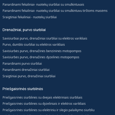
Panardinami fekaliniai- nuotekų siurbliai su smulkintuvais
Panardinami fekaliniai- nuotekų siurbliai su smulkintuvu tirštoms masėms
Sraigtiniai fekaliniai - nuotekų siurbliai
Drenažiniai, purvo siurbliai
Savisiurbiai purvo, drenažiniai siurbliai su elektros varikliais
Purvo, dumblo siurbliai su elektros varikliais
Savisiurbės purvo, drenažinės benzininės motopompos
Savisiurbės purvo, drenažinės dyzelinės motopompos
Panardinami purvo siurbliai
Panardinami drenažiniai siurbliai
Sraigtiniai purvo, drenažiniai siurbliai
Priešgaisrinės siurblinės
Priešgaisrinės siurblinės su dvejais elektriniais siurbliais
Priešgaisrinės siurblinės su dyzeliniais ir elektros varikliais
Priešgaisrinės siurblinės su elektriniu ir slėgio palaikymo siurbliu