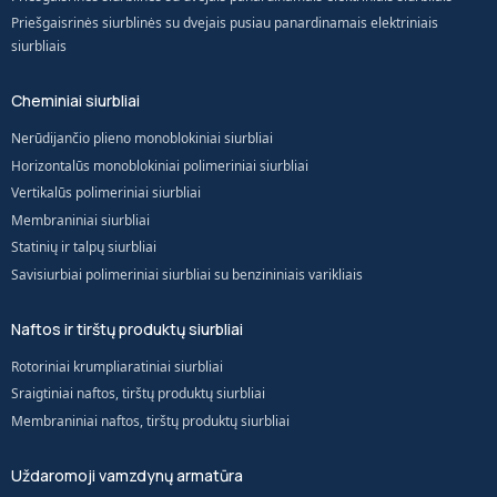
Priešgaisrinės siurblinės su dvejais pusiau panardinamais elektriniais
siurbliais
Cheminiai siurbliai
Nerūdijančio plieno monoblokiniai siurbliai
Horizontalūs monoblokiniai polimeriniai siurbliai
Vertikalūs polimeriniai siurbliai
Membraniniai siurbliai
Statinių ir talpų siurbliai
Savisiurbiai polimeriniai siurbliai su benzininiais varikliais
Naftos ir tirštų produktų siurbliai
Rotoriniai krumpliaratiniai siurbliai
Sraigtiniai naftos, tirštų produktų siurbliai
Membraniniai naftos, tirštų produktų siurbliai
Uždaromoji vamzdynų armatūra