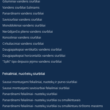
Giluminiai vandens siurbliai
Vandens siurbliai šuliniams
Panardinami vandens siurbliai
Savisiurbiai vandens siurbliai
Monoblokiniai vandens siurbliai
Nerūdijančio plieno vandens siurbliai
Konsoliniai vandens siurbliai
Cirkuliaciniai vandens siurbliai
Daugiapakopiai vertikalūs vandens siurbliai
Daugiapakopiai horizontalūs vandens siurbliai
"Split" tipo dvipusio įėjimo vandens siurbliai
Fekaliniai, nuotekų siurbliai
Sausai montuojami fekaliniai, nuotekų ir purvo siurbliai
Sausai montuojami savisiurbiai fekaliniai siurbliai
Panardinami fekaliniai- nuotekų siurbliai
Panardinami fekaliniai- nuotekų siurbliai su smulkintuvais
Panardinami fekaliniai- nuotekų siurbliai su smulkintuvu tirštoms masėms