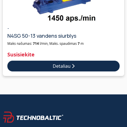
-
N4SG 50-13 vandens siurblys
Maks našumas:
714
l/min, Maks. spaudimas
7
m
Susisiekite
Detaliau