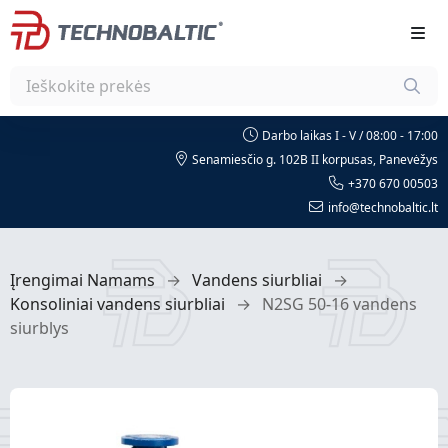
Darbo laikas I - V / 08:00 - 17:00
Senamiesčio g. 102B II korpusas, Panevėžys
+370 670 00503
info@technobaltic.lt
Įrengimai Namams
→
Vandens siurbliai
→
Konsoliniai vandens siurbliai
→
N2SG 50-16 vandens
siurblys