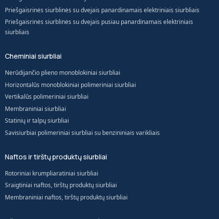
Priešgaisrinės siurblinės su dvejais panardinamais elektriniais siurbliais
Priešgaisrinės siurblinės su dvejais pusiau panardinamais elektriniais
siurbliais
Cheminiai siurbliai
Nerūdijančio plieno monoblokiniai siurbliai
Horizontalūs monoblokiniai polimeriniai siurbliai
Vertikalūs polimeriniai siurbliai
Membraniniai siurbliai
Statinių ir talpų siurbliai
Savisiurbiai polimeriniai siurbliai su benzininiais varikliais
Naftos ir tirštų produktų siurbliai
Rotoriniai krumpliaratiniai siurbliai
Sraigtiniai naftos, tirštų produktų siurbliai
Membraniniai naftos, tirštų produktų siurbliai