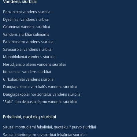
Vandens siurbliai
Benzininiai vandens siurbliai
Dyzeliniai vandens siurbliai
Giluminiai vandens siurbliai
Vandens siurbliai šuliniams
Panardinami vandens siurbliai
Savisiurbiai vandens siurbliai
Monoblokiniai vandens siurbliai
Nerūdijančio plieno vandens siurbliai
Konsoliniai vandens siurbliai
Cirkuliaciniai vandens siurbliai
Daugiapakopiai vertikalūs vandens siurbliai
Daugiapakopiai horizontalūs vandens siurbliai
"Split" tipo dvipusio įėjimo vandens siurbliai
Fekaliniai, nuotekų siurbliai
Sausai montuojami fekaliniai, nuotekų ir purvo siurbliai
Sausai montuojami savisiurbiai fekaliniai siurbliai