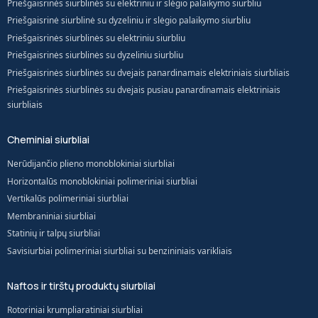
Priešgaisrinės siurblinės su elektriniu ir slėgio palaikymo siurbliu
Priešgaisrinė siurblinė su dyzeliniu ir slėgio palaikymo siurbliu
Priešgaisrinės siurblinės su elektriniu siurbliu
Priešgaisrinės siurblinės su dyzeliniu siurbliu
Priešgaisrinės siurblinės su dvejais panardinamais elektriniais siurbliais
Priešgaisrinės siurblinės su dvejais pusiau panardinamais elektriniais
siurbliais
Cheminiai siurbliai
Nerūdijančio plieno monoblokiniai siurbliai
Horizontalūs monoblokiniai polimeriniai siurbliai
Vertikalūs polimeriniai siurbliai
Membraniniai siurbliai
Statinių ir talpų siurbliai
Savisiurbiai polimeriniai siurbliai su benzininiais varikliais
Naftos ir tirštų produktų siurbliai
Rotoriniai krumpliaratiniai siurbliai