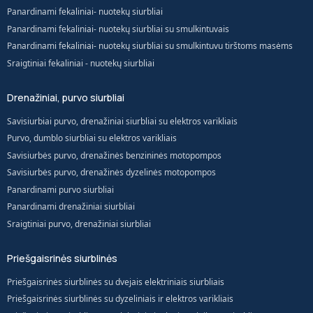
Panardinami fekaliniai- nuotekų siurbliai
Panardinami fekaliniai- nuotekų siurbliai su smulkintuvais
Panardinami fekaliniai- nuotekų siurbliai su smulkintuvu tirštoms masėms
Sraigtiniai fekaliniai - nuotekų siurbliai
Drenažiniai, purvo siurbliai
Savisiurbiai purvo, drenažiniai siurbliai su elektros varikliais
Purvo, dumblo siurbliai su elektros varikliais
Savisiurbės purvo, drenažinės benzininės motopompos
Savisiurbės purvo, drenažinės dyzelinės motopompos
Panardinami purvo siurbliai
Panardinami drenažiniai siurbliai
Sraigtiniai purvo, drenažiniai siurbliai
Priešgaisrinės siurblinės
Priešgaisrinės siurblinės su dvejais elektriniais siurbliais
Priešgaisrinės siurblinės su dyzeliniais ir elektros varikliais