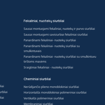
Fekaliniai, nuotekų siurbliai
Sausai montuojami fekaliniai, nuotekų ir purvo siurbliai
Sausai montuojami savisiurbiai fekaliniai siurbliai
Panardinami fekaliniai- nuotekų siurbliai
Panardinami fekaliniai- nuotekų siurbliai su
smulkintuvais
Panardinami fekaliniai- nuotekų siurbliai su smulkintuvu
tirštoms masėms
Sraigtiniai fekaliniai - nuotekų siurbliai
Cheminiai siurbliai
liai
Nerūdijančio plieno monoblokiniai siurbliai
rbliai
Horizontalūs monoblokiniai polimeriniai siurbliai
liai
Vertikalūs polimeriniai siurbliai
Membraniniai siurbliai