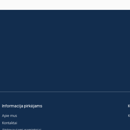
Informacija pirkėjams
K
Apie mus
K
Kontaktai
Atstovaujami gamintojai