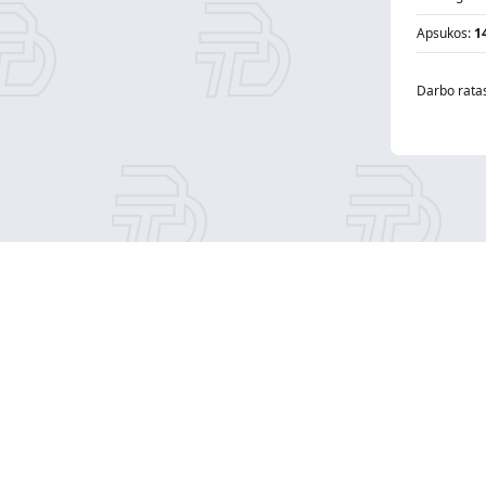
Apsukos:
1
Darbo rata