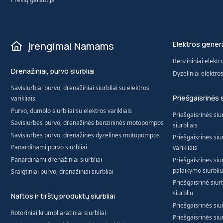
Įrengimai Namams
Elektros genera
Benzininiai elektr
Drenažiniai, purvo siurbliai
Dyzeliniai elektro
Savisiurbiai purvo, drenažiniai siurbliai su elektros
Priešgaisrinės 
varikliais
Purvo, dumblo siurbliai su elektros varikliais
Priešgaisrinės siur
Savisiurbės purvo, drenažinės benzininės motopompos
siurbliais
Savisiurbės purvo, drenažinės dyzelinės motopompos
Priešgaisrinės siur
Panardinami purvo siurbliai
varikliais
Panardinami drenažiniai siurbliai
Priešgaisrinės siur
palaikymo siurbliu
Sraigtiniai purvo, drenažiniai siurbliai
Priešgaisrinė siur
siurbliu
Naftos ir tirštų produktų siurbliai
Priešgaisrinės siur
Rotoriniai krumpliaratiniai siurbliai
Priešgaisrinės siur