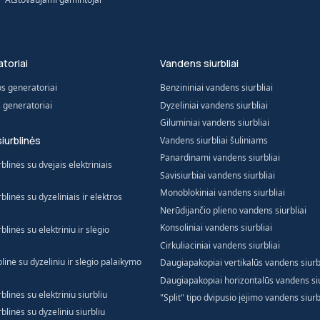
toriai
Vandens siurbliai
os generatoriai
Benzininiai vandens siurbliai
s generatoriai
Dyzeliniai vandens siurbliai
Giluminiai vandens siurbliai
siurblinės
Vandens siurbliai šuliniams
Panardinami vandens siurbliai
blinės su dvejais elektriniais
Savisiurbiai vandens siurbliai
Monoblokiniai vandens siurbliai
blinės su dyzeliniais ir elektros
Nerūdijančio plieno vandens siurbliai
Konsoliniai vandens siurbliai
blinės su elektriniu ir slėgio
Cirkuliaciniai vandens siurbliai
blinė su dyzeliniu ir slėgio palaikymo
Daugiapakopiai vertikalūs vandens siurb
Daugiapakopiai horizontalūs vandens siu
blinės su elektriniu siurbliu
"Split" tipo dvipusio įėjimo vandens siurb
blinės su dyzeliniu siurbliu