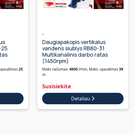
-
us
Daugiapakopis vertikalus
-25
vandens siublys RB80-31
tas
Multikanalinis darbo ratas
(1450rpm)
 spaudimas
25
Maks našumas:
4000
l/min, Maks. spaudimas
39
m
Susisiekite
Detaliau