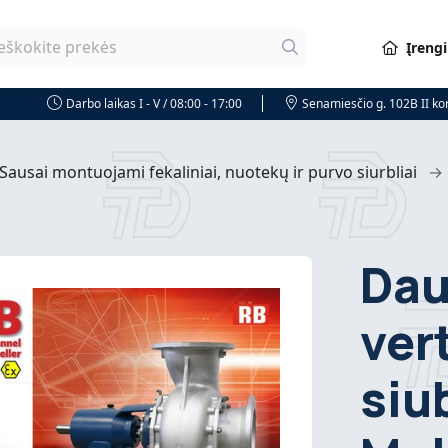
Įreng
Darbo laikas I - V / 08:00 - 17:00
Senamiesčio g. 102B II k
Sausai montuojami fekaliniai, nuotekų ir purvo siurbliai
→
Dau
ver
siu