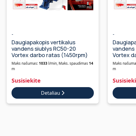
-
-
Daugiapakopis vertikalus
Daugiapa
vandens siublys RC50-20
vandens 
Vortex darbo ratas (1450rpm)
Vortex d
Maks našumas:
1033
l/min, Maks. spaudimas
14
Maks našuma
m
m
Susisiekite
Susisiek
Detaliau