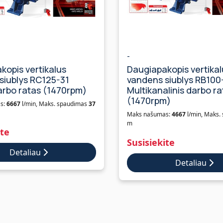
-
kopis vertikalus
Daugiapakopis vertikal
siublys RC125-31
vandens siublys RB100
arbo ratas (1470rpm)
Multikanalinis darbo ra
(1470rpm)
s:
6667
l/min, Maks. spaudimas
37
Maks našumas:
4667
l/min, Maks.
m
ite
Susisiekite
Detaliau
Detaliau