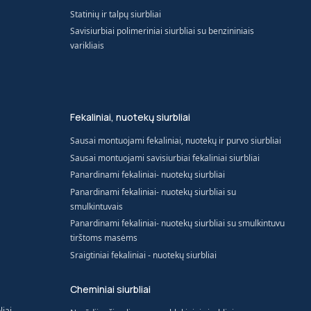
Statinių ir talpų siurbliai
Savisiurbiai polimeriniai siurbliai su benzininiais
varikliais
Fekaliniai, nuotekų siurbliai
Sausai montuojami fekaliniai, nuotekų ir purvo siurbliai
Sausai montuojami savisiurbiai fekaliniai siurbliai
Panardinami fekaliniai- nuotekų siurbliai
Panardinami fekaliniai- nuotekų siurbliai su
smulkintuvais
Panardinami fekaliniai- nuotekų siurbliai su smulkintuvu
tirštoms masėms
Sraigtiniai fekaliniai - nuotekų siurbliai
Cheminiai siurbliai
liai