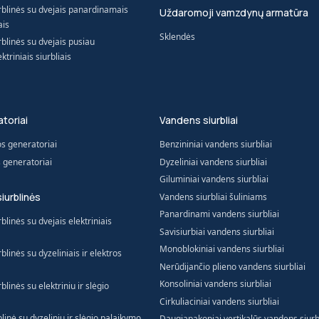
urblinės su dvejais panardinamais
Uždaromoji vamzdynų armatūra
ais
Sklendės
rblinės su dvejais pusiau
triniais siurbliais
toriai
Vandens siurbliai
os generatoriai
Benzininiai vandens siurbliai
s generatoriai
Dyzeliniai vandens siurbliai
Giluminiai vandens siurbliai
siurblinės
Vandens siurbliai šuliniams
Panardinami vandens siurbliai
blinės su dvejais elektriniais
Savisiurbiai vandens siurbliai
Monoblokiniai vandens siurbliai
blinės su dyzeliniais ir elektros
Nerūdijančio plieno vandens siurbliai
Konsoliniai vandens siurbliai
blinės su elektriniu ir slėgio
Cirkuliaciniai vandens siurbliai
blinė su dyzeliniu ir slėgio palaikymo
Daugiapakopiai vertikalūs vandens siurb