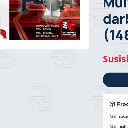
Mul
dar
(14
Susis
Prod
Maks našu
Maks. galia