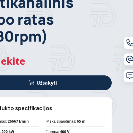
tikanalinis
bo ratas
80rpm)
iekite
Užsakyti
ukto specifikacijos
mas:
26667 l/min
Maks. spaudimas:
65 m
:
200 kW
Įtampa:
400 V