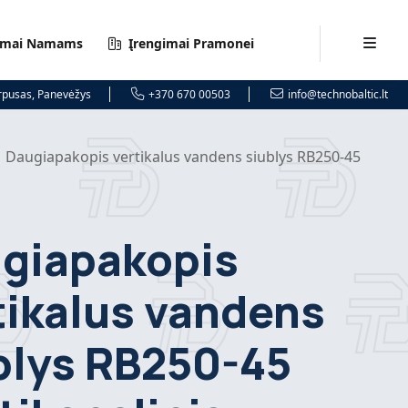
imai Namams
Įrengimai Pramonei
orpusas, Panevėžys
+370 670 00503
info@technobaltic.lt
Daugiapakopis vertikalus vandens siublys RB250-45
giapakopis
tikalus vandens
blys RB250-45