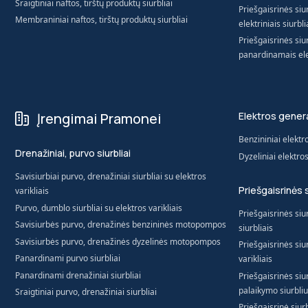
Sraigtiniai naftos, tirštų produktų siurbliai
Priešgaisrinės si
Membraniniai naftos, tirštų produktų siurbliai
elektriniais siurbli
Priešgaisrinės siu
panardinamais elek
Įrengimai Pramonei
Elektros genera
Benzininiai elektr
Drenažiniai, purvo siurbliai
Dyzeliniai elektro
Savisiurbiai purvo, drenažiniai siurbliai su elektros
Priešgaisrinės 
varikliais
Purvo, dumblo siurbliai su elektros varikliais
Priešgaisrinės siur
Savisiurbės purvo, drenažinės benzininės motopompos
siurbliais
Savisiurbės purvo, drenažinės dyzelinės motopompos
Priešgaisrinės siur
Panardinami purvo siurbliai
varikliais
Panardinami drenažiniai siurbliai
Priešgaisrinės siur
palaikymo siurbliu
Sraigtiniai purvo, drenažiniai siurbliai
Priešgaisrinė siur