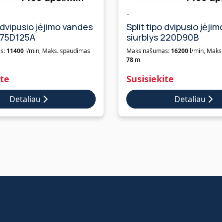
-
o dvipusio įėjimo vandes
Split tipo dvipusio įėji
 175D125A
siurblys 220D90B
s:
11400
l/min, Maks. spaudimas
Maks našumas:
16200
l/min, Maks
78
m
ite
Susisiekite
Detaliau
Detaliau