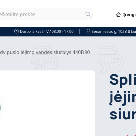
Įreng
Darbo laikas I - V / 08:00 - 17:00
Senamiesčio g. 102B II k
o dvipusio įėjimo vandes siurblys 440D90
Spl
įėj
siu