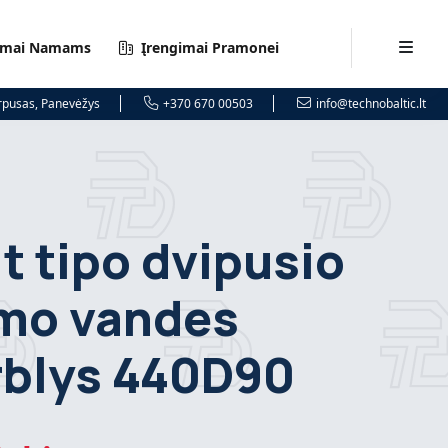
imai Namams
Įrengimai Pramonei
orpusas, Panevėžys
+370 670 00503
info@technobaltic.lt
it tipo dvipusio
imo vandes
rblys 440D90