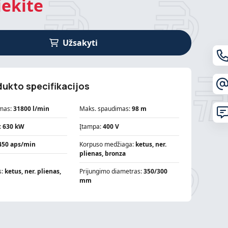
iekite
Užsakyti
ukto specifikacijos
mas:
31800 l/min
Maks. spaudimas:
98 m
:
630 kW
Įtampa:
400 V
450 aps/min
Korpuso medžiaga:
ketus, ner.
plienas, bronza
s:
ketus, ner. plienas,
Prijungimo diametras:
350/300
mm