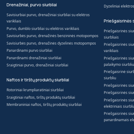
Drenažiniai, purvo siurbliai
Dyzeliniai elektro
Savisiurbiai purvo, drenažiniai siurbliai su elektros
Priešgaisrinės 
varikliais
Purvo, dumblo siurbliai su elektros varikliais
Priešgaisrinės siur
Savisiurbės purvo, drenažinės benzininės motopompos
siurbliais
Savisiurbės purvo, drenažinės dyzelinės motopompos
Priešgaisrinės siur
Panardinami purvo siurbliai
varikliais
Panardinami drenažiniai siurbliai
Priešgaisrinės siur
palaikymo siurbliu
Sraigtiniai purvo, drenažiniai siurbliai
Priešgaisrinė siur
siurbliu
Naftos ir tirštų produktų siurbliai
Priešgaisrinės siur
Rotoriniai krumpliaratiniai siurbliai
Priešgaisrinės siur
Sraigtiniai naftos, tirštų produktų siurbliai
Priešgaisrinės si
Membraniniai naftos, tirštų produktų siurbliai
elektriniais siurbli
Priešgaisrinės siu
panardinamais elek