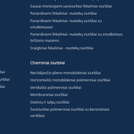
Sausai montuojami savisiurbiai fekaliniai siurbliai
Panardinami fekaliniai- nuotekų siurbliai
Panardinami fekaliniai- nuotekų siurbliai su
smulkintuvais
Panardinami fekaliniai- nuotekų siurbliai su smulkintuvu
tirštoms masėms
Sraigtiniai fekaliniai - nuotekų siurbliai
Cheminiai siurbliai
liai
Nerūdijančio plieno monoblokiniai siurbliai
rbliai
Horizontalūs monoblokiniai polimeriniai siurbliai
liai
Vertikalūs polimeriniai siurbliai
Membraniniai siurbliai
Statinių ir talpų siurbliai
Savisiurbiai polimeriniai siurbliai su benzininiais
varikliais