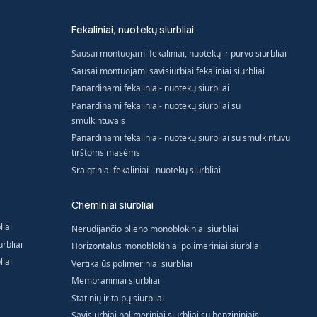
Fekaliniai, nuotekų siurbliai
Sausai montuojami fekaliniai, nuotekų ir purvo siurbliai
Sausai montuojami savisiurbiai fekaliniai siurbliai
Panardinami fekaliniai- nuotekų siurbliai
Panardinami fekaliniai- nuotekų siurbliai su
smulkintuvais
Panardinami fekaliniai- nuotekų siurbliai su smulkintuvu
tirštoms masėms
Sraigtiniai fekaliniai - nuotekų siurbliai
Cheminiai siurbliai
liai
Nerūdijančio plieno monoblokiniai siurbliai
rbliai
Horizontalūs monoblokiniai polimeriniai siurbliai
liai
Vertikalūs polimeriniai siurbliai
Membraniniai siurbliai
Statinių ir talpų siurbliai
Savisiurbiai polimeriniai siurbliai su benzininiais