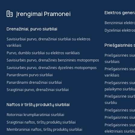
Įrengimai Pramonei
Elektros genera
Benzininiai elektr
Drenažiniai, purvo siurbliai
Dyzeliniai elektro
Savisiurbiai purvo, drenažiniai siurbliai su elektros
Priešgaisrinės 
varikliais
Purvo, dumblo siurbliai su elektros varikliais
Priešgaisrinės siur
Savisiurbės purvo, drenažinės benzininės motopompos
siurbliais
Savisiurbės purvo, drenažinės dyzelinės motopompos
Priešgaisrinės siur
Panardinami purvo siurbliai
varikliais
Panardinami drenažiniai siurbliai
Priešgaisrinės siur
palaikymo siurbliu
Sraigtiniai purvo, drenažiniai siurbliai
Priešgaisrinė siur
siurbliu
Naftos ir tirštų produktų siurbliai
Priešgaisrinės siur
Rotoriniai krumpliaratiniai siurbliai
Priešgaisrinės siur
Sraigtiniai naftos, tirštų produktų siurbliai
Priešgaisrinės si
Membraniniai naftos, tirštų produktų siurbliai
elektriniais siurbli