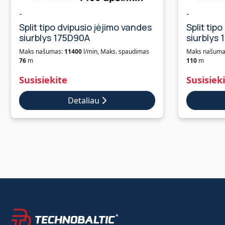
-
-
Split tipo dvipusio įėjimo vandes
Split tip
siurblys 175D90A
siurblys
Maks našumas:
11400
l/min, Maks. spaudimas
Maks našuma
76
m
110
m
Susisiekite
Susisiek
Detaliau