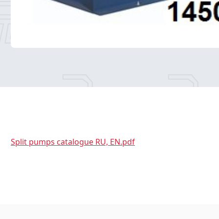
Split pumps catalogue RU, EN.pdf