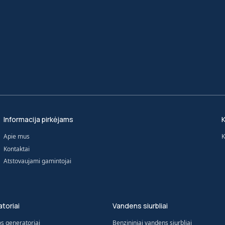
Informacija pirkėjams
K
Apie mus
K
Kontaktai
Atstovaujami gamintojai
toriai
Vandens siurbliai
os generatoriai
Benzininiai vandens siurbliai