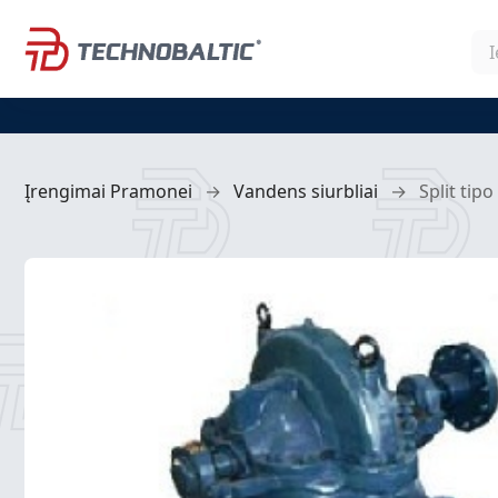
Įrengimai Pramonei
→
Vandens siurbliai
→
Split tip