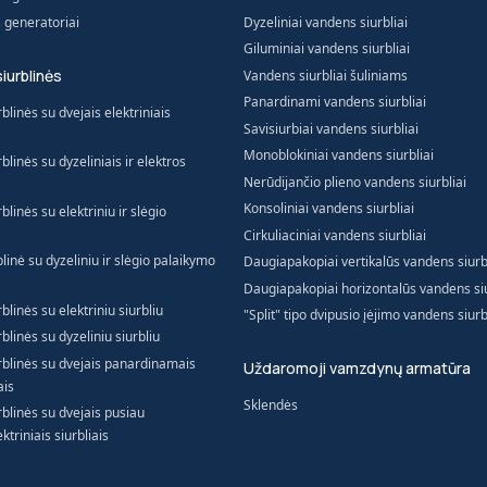
s generatoriai
Dyzeliniai vandens siurbliai
Giluminiai vandens siurbliai
siurblinės
Vandens siurbliai šuliniams
Panardinami vandens siurbliai
blinės su dvejais elektriniais
Savisiurbiai vandens siurbliai
Monoblokiniai vandens siurbliai
blinės su dyzeliniais ir elektros
Nerūdijančio plieno vandens siurbliai
Konsoliniai vandens siurbliai
blinės su elektriniu ir slėgio
Cirkuliaciniai vandens siurbliai
blinė su dyzeliniu ir slėgio palaikymo
Daugiapakopiai vertikalūs vandens siurb
Daugiapakopiai horizontalūs vandens siu
blinės su elektriniu siurbliu
"Split" tipo dvipusio įėjimo vandens siurb
blinės su dyzeliniu siurbliu
urblinės su dvejais panardinamais
Uždaromoji vamzdynų armatūra
ais
Sklendės
rblinės su dvejais pusiau
triniais siurbliais