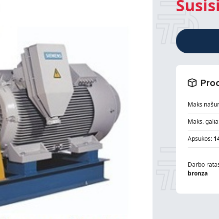
Susis
Prod
Maks našu
Maks. galia
Apsukos:
1
Darbo rata
bronza