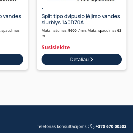
-
mo vandes
Split tipo dvipusio įėjimo vandes
siurblys 140D70A
. spaudimas
Maks našumas:
9600
l/min, Maks. spaudimas
63
m
Susisiekite
Detaliau
Telefonas konsultacijoms :
+370 670 00503