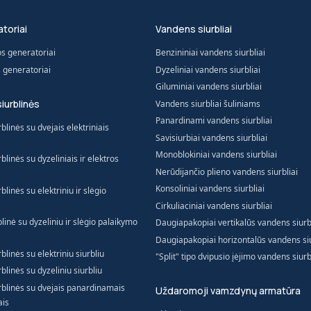
toriai
Vandens siurbliai
os generatoriai
Benzininiai vandens siurbliai
s generatoriai
Dyzeliniai vandens siurbliai
Giluminiai vandens siurbliai
siurblinės
Vandens siurbliai šuliniams
Panardinami vandens siurbliai
blinės su dvejais elektriniais
Savisiurbiai vandens siurbliai
Monoblokiniai vandens siurbliai
blinės su dyzeliniais ir elektros
Nerūdijančio plieno vandens siurbliai
Konsoliniai vandens siurbliai
blinės su elektriniu ir slėgio
Cirkuliaciniai vandens siurbliai
blinė su dyzeliniu ir slėgio palaikymo
Daugiapakopiai vertikalūs vandens siurb
Daugiapakopiai horizontalūs vandens siu
blinės su elektriniu siurbliu
"Split" tipo dvipusio įėjimo vandens siurb
blinės su dyzeliniu siurbliu
urblinės su dvejais panardinamais
Uždaromoji vamzdynų armatūra
ais