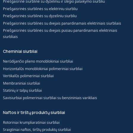
Priešgaisrinė siurblinė su dyzeliniu ir slėgio palaikymo siurbliu
Priešgaisrinės siurblinės su elektriniu siurbliu
Priešgaisrinės siurblinės su dyzeliniu siurbliu
Priešgaisrinės siurblinės su dvejais panardinamais elektriniais siurbliais
Priešgaisrinės siurblinės su dvejais pusiau panardinamais elektriniais
siurbliais
Cheminiai siurbliai
Nerūdijančio plieno monoblokiniai siurbliai
Horizontalūs monoblokiniai polimeriniai siurbliai
Vertikalūs polimeriniai siurbliai
Membraniniai siurbliai
Statinių ir talpų siurbliai
Savisiurbiai polimeriniai siurbliai su benzininiais varikliais
Naftos ir tirštų produktų siurbliai
Rotoriniai krumpliaratiniai siurbliai
Sraigtiniai naftos, tirštų produktų siurbliai