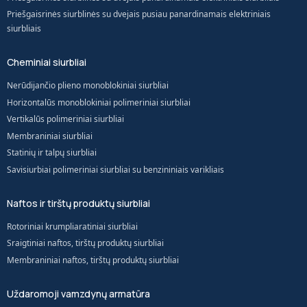
Priešgaisrinės siurblinės su dvejais pusiau panardinamais elektriniais
siurbliais
Cheminiai siurbliai
Nerūdijančio plieno monoblokiniai siurbliai
Horizontalūs monoblokiniai polimeriniai siurbliai
Vertikalūs polimeriniai siurbliai
Membraniniai siurbliai
Statinių ir talpų siurbliai
Savisiurbiai polimeriniai siurbliai su benzininiais varikliais
Naftos ir tirštų produktų siurbliai
Rotoriniai krumpliaratiniai siurbliai
Sraigtiniai naftos, tirštų produktų siurbliai
Membraniniai naftos, tirštų produktų siurbliai
Uždaromoji vamzdynų armatūra