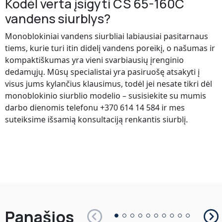
Kodėl verta įsigyti CS 65-160C
vandens siurblys?
Monoblokiniai vandens siurbliai labiausiai pasitarnaus
tiems, kurie turi itin didelį vandens poreikį, o našumas ir
kompaktiškumas yra vieni svarbiausių įrenginio
dedamųjų. Mūsų specialistai yra pasiruošę atsakyti į
visus jums kylančius klausimus, todėl jei nesate tikri dėl
monoblokinio siurblio modelio – susisiekite su mumis
darbo dienomis telefonu +370 614 14 584 ir mes
suteiksime išsamią konsultaciją renkantis siurblį.
Panašios