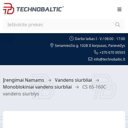
Darbo laikas I - V / 08:00 - 17:00
Senamiesčio g. 102B II korpusas, Panevėžys
+370 670 00503
info@technobaltic.lt
Įrengimai Namams
→
Vandens siurbliai
→
Monoblokiniai vandens siurbliai
→
CS 65-160C
vandens siurblys