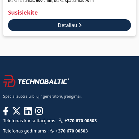
Maks našumas:
600
l/min, Maks. spaudimas
70
m
Susisiekite
Detaliau
Specializuoti siurblių ir generatorių įrengimai.
Telefonas konsultacijoms :
+370 670 00503
Telefonas gedimams :
+370 670 00503