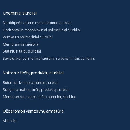
Cheminiai siurbliai
Nerūdijančio plieno monoblokiniai siurbliai
Horizontalūs monoblokiniai polimeriniai siurbliai
Vertikalūs polimeriniai siurbliai
Membraniniai siurbliai
Statinių ir talpų siurbliai
Savisiurbiai polimeriniai siurbliai su benzininiais varikliais
Naftos ir tirštų produktų siurbliai
Rotoriniai krumpliaratiniai siurbliai
Sraigtiniai naftos, tirštų produktų siurbliai
Membraniniai naftos, tirštų produktų siurbliai
Uždaromoji vamzdynų armatūra
Sklendės