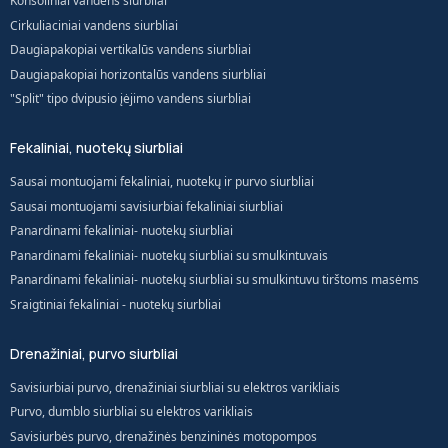
Konsoliniai vandens siurbliai
Cirkuliaciniai vandens siurbliai
Daugiapakopiai vertikalūs vandens siurbliai
Daugiapakopiai horizontalūs vandens siurbliai
"Split" tipo dvipusio įėjimo vandens siurbliai
Fekaliniai, nuotekų siurbliai
Sausai montuojami fekaliniai, nuotekų ir purvo siurbliai
Sausai montuojami savisiurbiai fekaliniai siurbliai
Panardinami fekaliniai- nuotekų siurbliai
Panardinami fekaliniai- nuotekų siurbliai su smulkintuvais
Panardinami fekaliniai- nuotekų siurbliai su smulkintuvu tirštoms masėms
Sraigtiniai fekaliniai - nuotekų siurbliai
Drenažiniai, purvo siurbliai
Savisiurbiai purvo, drenažiniai siurbliai su elektros varikliais
Purvo, dumblo siurbliai su elektros varikliais
Savisiurbės purvo, drenažinės benzininės motopompos