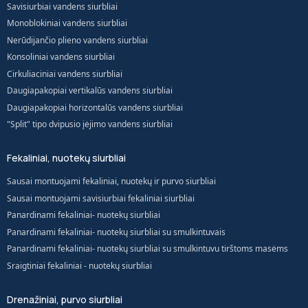
Savisiurbiai vandens siurbliai
Monoblokiniai vandens siurbliai
Nerūdijančio plieno vandens siurbliai
Konsoliniai vandens siurbliai
Cirkuliaciniai vandens siurbliai
Daugiapakopiai vertikalūs vandens siurbliai
Daugiapakopiai horizontalūs vandens siurbliai
"Split" tipo dvipusio įėjimo vandens siurbliai
Fekaliniai, nuotekų siurbliai
Sausai montuojami fekaliniai, nuotekų ir purvo siurbliai
Sausai montuojami savisiurbiai fekaliniai siurbliai
Panardinami fekaliniai- nuotekų siurbliai
Panardinami fekaliniai- nuotekų siurbliai su smulkintuvais
Panardinami fekaliniai- nuotekų siurbliai su smulkintuvu tirštoms masėms
Sraigtiniai fekaliniai - nuotekų siurbliai
Drenažiniai, purvo siurbliai