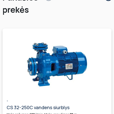
prekės
-
CS 32-250C vandens siurblys