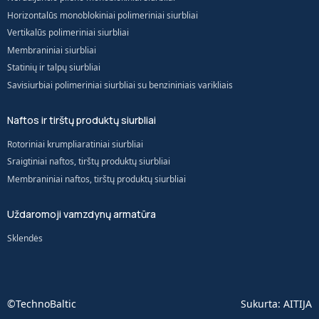
Horizontalūs monoblokiniai polimeriniai siurbliai
Vertikalūs polimeriniai siurbliai
Membraniniai siurbliai
Statinių ir talpų siurbliai
Savisiurbiai polimeriniai siurbliai su benzininiais varikliais
Naftos ir tirštų produktų siurbliai
Rotoriniai krumpliaratiniai siurbliai
Sraigtiniai naftos, tirštų produktų siurbliai
Membraniniai naftos, tirštų produktų siurbliai
Uždaromoji vamzdynų armatūra
Sklendės
©TechnoBaltic
Sukurta:
AITIJA