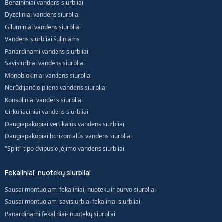
Benzininiai vandens siurbliai
Dyzeliniai vandens siurbliai
Giluminiai vandens siurbliai
Vandens siurbliai šuliniams
Panardinami vandens siurbliai
Savisiurbiai vandens siurbliai
Monoblokiniai vandens siurbliai
Nerūdijančio plieno vandens siurbliai
Konsoliniai vandens siurbliai
Cirkuliaciniai vandens siurbliai
Daugiapakopiai vertikalūs vandens siurbliai
Daugiapakopiai horizontalūs vandens siurbliai
"Split" tipo dvipusio įėjimo vandens siurbliai
Fekaliniai, nuotekų siurbliai
Sausai montuojami fekaliniai, nuotekų ir purvo siurbliai
Sausai montuojami savisiurbiai fekaliniai siurbliai
Panardinami fekaliniai- nuotekų siurbliai