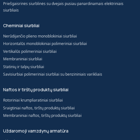
Priešgaisrinės siurblinės su dvejais pusiau panardinamais elektriniais
siurbliais
Cheminiai siurbliai
Nerūdijančio plieno monoblokiniai siurbliai
Horizontalūs monoblokiniai polimeriniai siurbliai
Vertikalūs polimeriniai siurbliai
Membraniniai siurbliai
Statinių ir talpų siurbliai
Savisiurbiai polimeriniai siurbliai su benzininiais varikliais
Naftos ir tirštų produktų siurbliai
Rotoriniai krumpliaratiniai siurbliai
Sraigtiniai naftos, tirštų produktų siurbliai
Membraniniai naftos, tirštų produktų siurbliai
Uždaromoji vamzdynų armatūra