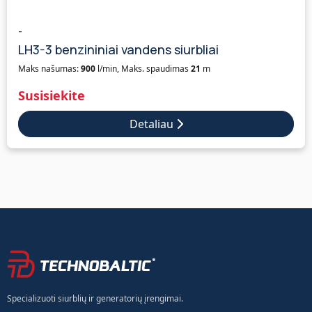
-
LH3-3 benzininiai vandens siurbliai
Maks našumas:
900
l/min, Maks. spaudimas
21
m
Susisiekite
Detaliau
Specializuoti siurblių ir generatorių įrengimai.