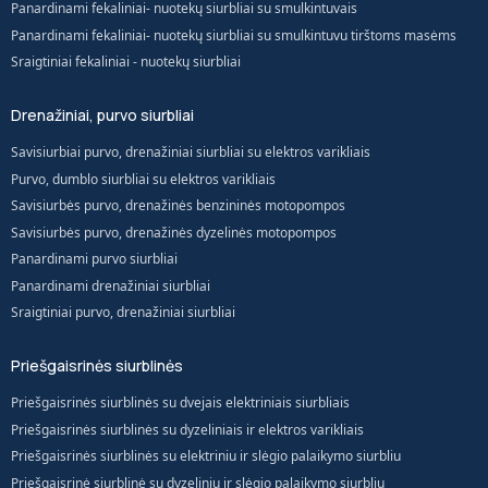
Panardinami fekaliniai- nuotekų siurbliai su smulkintuvais
Panardinami fekaliniai- nuotekų siurbliai su smulkintuvu tirštoms masėms
Sraigtiniai fekaliniai - nuotekų siurbliai
Drenažiniai, purvo siurbliai
Savisiurbiai purvo, drenažiniai siurbliai su elektros varikliais
Purvo, dumblo siurbliai su elektros varikliais
Savisiurbės purvo, drenažinės benzininės motopompos
Savisiurbės purvo, drenažinės dyzelinės motopompos
Panardinami purvo siurbliai
Panardinami drenažiniai siurbliai
Sraigtiniai purvo, drenažiniai siurbliai
Priešgaisrinės siurblinės
Priešgaisrinės siurblinės su dvejais elektriniais siurbliais
Priešgaisrinės siurblinės su dyzeliniais ir elektros varikliais
Priešgaisrinės siurblinės su elektriniu ir slėgio palaikymo siurbliu
Priešgaisrinė siurblinė su dyzeliniu ir slėgio palaikymo siurbliu