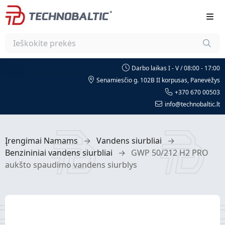
Darbo laikas I - V / 08:00 - 17:00
Senamiesčio g. 102B II korpusas, Panevėžys
+370 670 00503
info@technobaltic.lt
Įrengimai Namams
→
Vandens siurbliai
→
Benzininiai vandens siurbliai
→
GWP 50/212 H2 PRO
aukšto spaudimo vandens siurblys