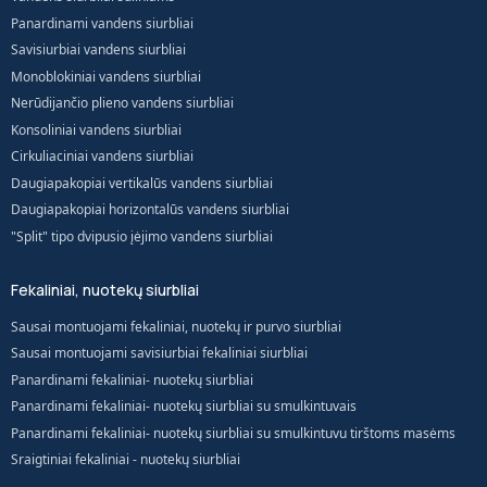
Panardinami vandens siurbliai
Savisiurbiai vandens siurbliai
Monoblokiniai vandens siurbliai
Nerūdijančio plieno vandens siurbliai
Konsoliniai vandens siurbliai
Cirkuliaciniai vandens siurbliai
Daugiapakopiai vertikalūs vandens siurbliai
Daugiapakopiai horizontalūs vandens siurbliai
"Split" tipo dvipusio įėjimo vandens siurbliai
Fekaliniai, nuotekų siurbliai
Sausai montuojami fekaliniai, nuotekų ir purvo siurbliai
Sausai montuojami savisiurbiai fekaliniai siurbliai
Panardinami fekaliniai- nuotekų siurbliai
Panardinami fekaliniai- nuotekų siurbliai su smulkintuvais
Panardinami fekaliniai- nuotekų siurbliai su smulkintuvu tirštoms masėms
Sraigtiniai fekaliniai - nuotekų siurbliai