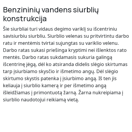
Benzininių vandens siurblių
konstrukcija
Šie siurbliai turi vidaus degimo variklį su išcentriniu
savisiurbiu siurbliu. Siurblio velenas su pritvirtintu darbo
ratu ir mentėmis tvirtai sujungtas su variklio velenu.
Darbo ratas sukasi priešinga kryptimi nei išlenktos rato
mentės. Darbo ratas sukdamasis sukuria galingą
išcentrinę jėgą, dėl ko atsiranda didelis slėgio skirtumas
tarp įsiurbiamo skysčio ir išmetimo angų. Dėl slėgio
skirtumo skystis patenka į įsiurbimo angą. Iš ten jis
keliauja į siurblio kamerą ir per išmetimo angą
išleidžiamas į primontuotą žarną. Žarna nukreipiama į
siurblio naudotojui reikiamą vietą.